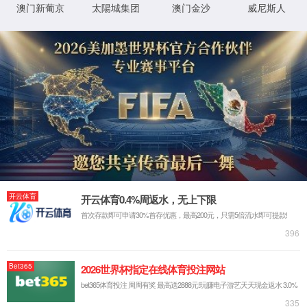
新材料板块
新材料板块是公司未来的支柱性业务，是公司实现由“水处理工程公
司”向“环保综合服务强企”战略转型的根本所在。C5/C9分离及综合利
用项目，以石油化工及深加工、精细化工为主体，大力发展高新技术
和高附加值产品，建设上下游一体化及资源配置生态化体系，构建碳
五深加工、碳九深加工两条产业链，在石油树脂、乙烯裂解副产物深
加工领域不断深入拓展。